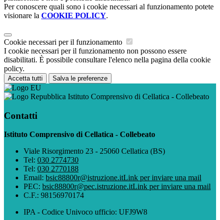
Per conoscere quali sono i cookie necessari al funzionamento potete
visionare la
COOKIE POLICY
.
Cookie necessari per il funzionamento
I cookie necessari per il funzionamento non possono essere
disabilitati. È possibile consultare l'elenco nella pagina della cookie
policy.
Accetta tutti
Salva le preferenze
Istituto Comprensivo di Cellatica - Collebeato
Contatti
Istituto Comprensivo di Cellatica - Collebeato
Viale Risorgimento 23 - 25060 Cellatica (BS)
Tel:
030 2774730
Tel:
030 2770188
Email:
bsic88800r@istruzione.it
Link per inviare una mail
PEC:
bsic88800r@pec.istruzione.it
Link per inviare una mail
C.F.: 98156970174
IPA - Codice Univoco ufficio: UFJ9W8