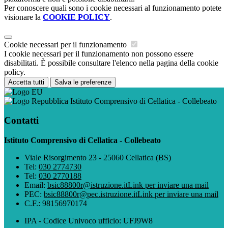
Per conoscere quali sono i cookie necessari al funzionamento potete
visionare la
COOKIE POLICY
.
Cookie necessari per il funzionamento
I cookie necessari per il funzionamento non possono essere
disabilitati. È possibile consultare l'elenco nella pagina della cookie
policy.
Accetta tutti
Salva le preferenze
Istituto Comprensivo di Cellatica - Collebeato
Contatti
Istituto Comprensivo di Cellatica - Collebeato
Viale Risorgimento 23 - 25060 Cellatica (BS)
Tel:
030 2774730
Tel:
030 2770188
Email:
bsic88800r@istruzione.it
Link per inviare una mail
PEC:
bsic88800r@pec.istruzione.it
Link per inviare una mail
C.F.: 98156970174
IPA - Codice Univoco ufficio: UFJ9W8