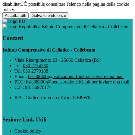
disabilitati. È possibile consultare l'elenco nella pagina della cookie
policy.
Accetta tutti
Salva le preferenze
Istituto Comprensivo di Cellatica - Collebeato
Contatti
Istituto Comprensivo di Cellatica - Collebeato
Viale Risorgimento 23 - 25060 Cellatica (BS)
Tel:
030 2774730
Tel:
030 2770188
Email:
bsic88800r@istruzione.it
Link per inviare una mail
PEC:
bsic88800r@pec.istruzione.it
Link per inviare una mail
C.F.: 98156970174
IPA - Codice Univoco ufficio: UFJ9W8
Sezione Link Utili
Cookie policy