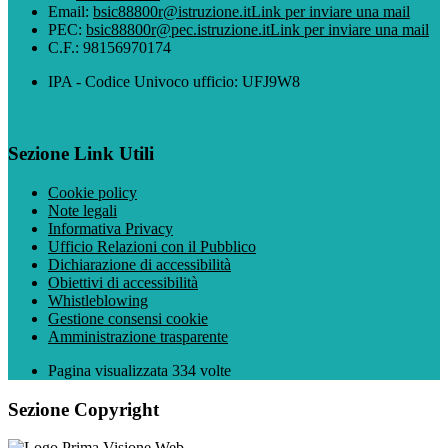
Email:
bsic88800r@istruzione.it
Link per inviare una mail
PEC:
bsic88800r@pec.istruzione.it
Link per inviare una mail
C.F.: 98156970174
IPA - Codice Univoco ufficio: UFJ9W8
Sezione Link Utili
Cookie policy
Note legali
Informativa Privacy
Ufficio Relazioni con il Pubblico
Dichiarazione di accessibilità
Obiettivi di accessibilità
Whistleblowing
Gestione consensi cookie
Amministrazione trasparente
Pagina visualizzata
334
volte
Sezione Copyright