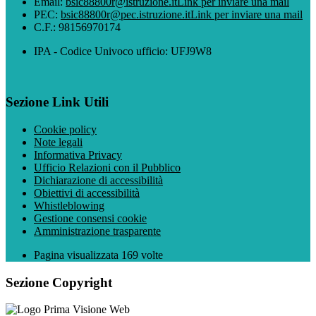
Email:
bsic88800r@istruzione.it
Link per inviare una mail
PEC:
bsic88800r@pec.istruzione.it
Link per inviare una mail
C.F.: 98156970174
IPA - Codice Univoco ufficio: UFJ9W8
Sezione Link Utili
Cookie policy
Note legali
Informativa Privacy
Ufficio Relazioni con il Pubblico
Dichiarazione di accessibilità
Obiettivi di accessibilità
Whistleblowing
Gestione consensi cookie
Amministrazione trasparente
Pagina visualizzata
169
volte
Sezione Copyright