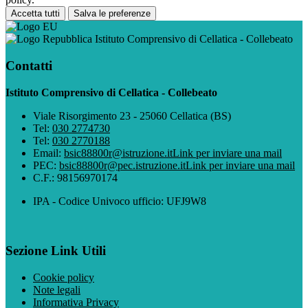
Accetta tutti
Salva le preferenze
Istituto Comprensivo di Cellatica - Collebeato
Contatti
Istituto Comprensivo di Cellatica - Collebeato
Viale Risorgimento 23 - 25060 Cellatica (BS)
Tel:
030 2774730
Tel:
030 2770188
Email:
bsic88800r@istruzione.it
Link per inviare una mail
PEC:
bsic88800r@pec.istruzione.it
Link per inviare una mail
C.F.: 98156970174
IPA - Codice Univoco ufficio: UFJ9W8
Sezione Link Utili
Cookie policy
Note legali
Informativa Privacy