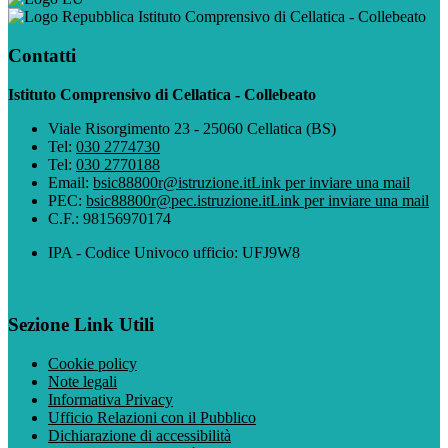
Istituto Comprensivo di Cellatica - Collebeato
Contatti
Istituto Comprensivo di Cellatica - Collebeato
Viale Risorgimento 23 - 25060 Cellatica (BS)
Tel:
030 2774730
Tel:
030 2770188
Email:
bsic88800r@istruzione.it
Link per inviare una mail
PEC:
bsic88800r@pec.istruzione.it
Link per inviare una mail
C.F.: 98156970174
IPA - Codice Univoco ufficio: UFJ9W8
Sezione Link Utili
Cookie policy
Note legali
Informativa Privacy
Ufficio Relazioni con il Pubblico
Dichiarazione di accessibilità