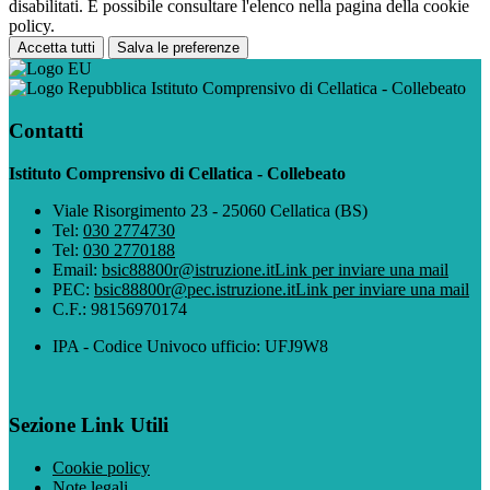
disabilitati. È possibile consultare l'elenco nella pagina della cookie
policy.
Accetta tutti
Salva le preferenze
Istituto Comprensivo di Cellatica - Collebeato
Contatti
Istituto Comprensivo di Cellatica - Collebeato
Viale Risorgimento 23 - 25060 Cellatica (BS)
Tel:
030 2774730
Tel:
030 2770188
Email:
bsic88800r@istruzione.it
Link per inviare una mail
PEC:
bsic88800r@pec.istruzione.it
Link per inviare una mail
C.F.: 98156970174
IPA - Codice Univoco ufficio: UFJ9W8
Sezione Link Utili
Cookie policy
Note legali