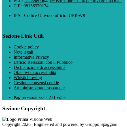
PEC:
bsic88800r@pec.istruzione.it
Link per inviare una mail
C.F.: 98156970174
IPA - Codice Univoco ufficio: UFJ9W8
Sezione Link Utili
Cookie policy
Note legali
Informativa Privacy
Ufficio Relazioni con il Pubblico
Dichiarazione di accessibilità
Obiettivi di accessibilità
Whistleblowing
Gestione consensi cookie
Amministrazione trasparente
Pagina visualizzata
271
volte
Sezione Copyright
Copyright 2026 | Engineered and powered by Gruppo Spaggiari