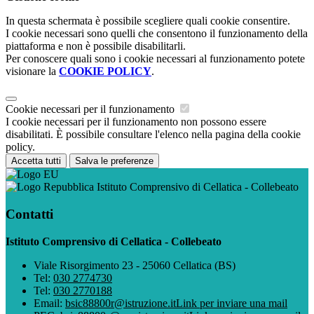
In questa schermata è possibile scegliere quali cookie consentire.
I cookie necessari sono quelli che consentono il funzionamento della
piattaforma e non è possibile disabilitarli.
Per conoscere quali sono i cookie necessari al funzionamento potete
visionare la
COOKIE POLICY
.
Cookie necessari per il funzionamento
I cookie necessari per il funzionamento non possono essere
disabilitati. È possibile consultare l'elenco nella pagina della cookie
policy.
Accetta tutti
Salva le preferenze
Istituto Comprensivo di Cellatica - Collebeato
Contatti
Istituto Comprensivo di Cellatica - Collebeato
Viale Risorgimento 23 - 25060 Cellatica (BS)
Tel:
030 2774730
Tel:
030 2770188
Email:
bsic88800r@istruzione.it
Link per inviare una mail