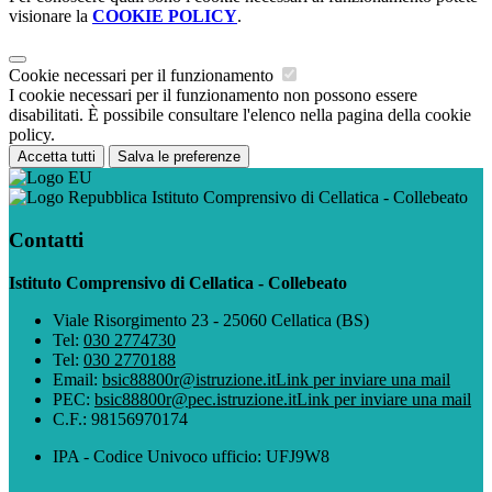
visionare la
COOKIE POLICY
.
Cookie necessari per il funzionamento
I cookie necessari per il funzionamento non possono essere
disabilitati. È possibile consultare l'elenco nella pagina della cookie
policy.
Accetta tutti
Salva le preferenze
Istituto Comprensivo di Cellatica - Collebeato
Contatti
Istituto Comprensivo di Cellatica - Collebeato
Viale Risorgimento 23 - 25060 Cellatica (BS)
Tel:
030 2774730
Tel:
030 2770188
Email:
bsic88800r@istruzione.it
Link per inviare una mail
PEC:
bsic88800r@pec.istruzione.it
Link per inviare una mail
C.F.: 98156970174
IPA - Codice Univoco ufficio: UFJ9W8