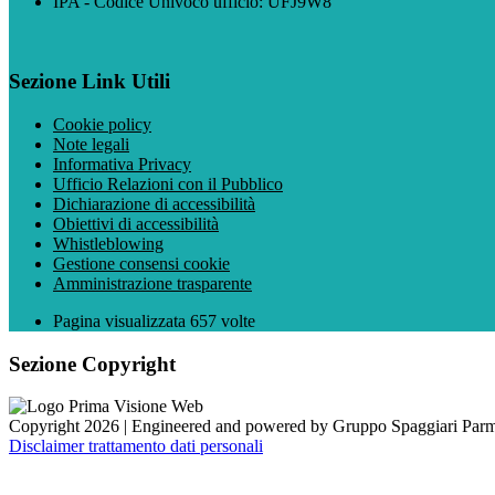
IPA - Codice Univoco ufficio: UFJ9W8
Sezione Link Utili
Cookie policy
Note legali
Informativa Privacy
Ufficio Relazioni con il Pubblico
Dichiarazione di accessibilità
Obiettivi di accessibilità
Whistleblowing
Gestione consensi cookie
Amministrazione trasparente
Pagina visualizzata
657
volte
Sezione Copyright
Copyright 2026 | Engineered and powered by Gruppo Spaggiari Parm
Disclaimer trattamento dati personali