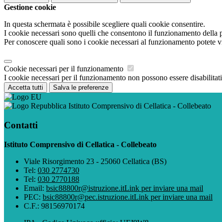
Gestione cookie
In questa schermata è possibile scegliere quali cookie consentire.
I cookie necessari sono quelli che consentono il funzionamento della pi
Per conoscere quali sono i cookie necessari al funzionamento potete v
Cookie necessari per il funzionamento
I cookie necessari per il funzionamento non possono essere disabilitati.
Accetta tutti
Salva le preferenze
Istituto Comprensivo di Cellatica - Collebeato
Contatti
Istituto Comprensivo di Cellatica - Collebeato
Viale Risorgimento 23 - 25060 Cellatica (BS)
Tel:
030 2774730
Tel:
030 2770188
Email:
bsic88800r@istruzione.it
Link per inviare una mail
PEC:
bsic88800r@pec.istruzione.it
Link per inviare una mail
C.F.: 98156970174