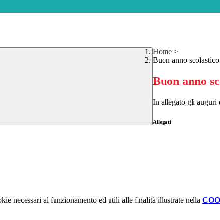
Home
>
Buon anno scolastic
Buon anno sc
In allegato gli auguri
Allegati
kie necessari al funzionamento ed utili alle finalità illustrate nella
COO