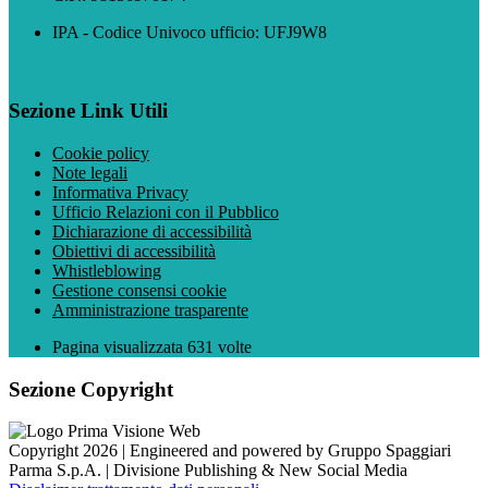
IPA - Codice Univoco ufficio: UFJ9W8
Sezione Link Utili
Cookie policy
Note legali
Informativa Privacy
Ufficio Relazioni con il Pubblico
Dichiarazione di accessibilità
Obiettivi di accessibilità
Whistleblowing
Gestione consensi cookie
Amministrazione trasparente
Pagina visualizzata
631
volte
Sezione Copyright
Copyright 2026 | Engineered and powered by Gruppo Spaggiari
Parma S.p.A. | Divisione Publishing & New Social Media