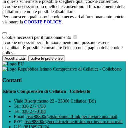
In questa schermata è possibile scegliere quali cookie consentire.
I cookie necessari sono quelli che consentono il funzionamento della
piattaforma e non è possibile disabilitarli.
Per conoscere quali sono i cookie necessari al funzionamento potete
visionare la
COOKIE POLICY
.
Cookie necessari per il funzionamento
I cookie necessari per il funzionamento non possono essere
disabilitati. È possibile consultare l'elenco nella pagina della cookie
policy.
Accetta tutti
Salva le preferenze
Istituto Comprensivo di Cellatica - Collebeato
Contatti
Istituto Comprensivo di Cellatica - Collebeato
Viale Risorgimento 23 - 25060 Cellatica (BS)
Tel:
030 2774730
Tel:
030 2770188
Email:
bsic88800r@istruzione.it
Link per inviare una mail
PEC:
bsic88800r@pec.istruzione.it
Link per inviare una mail
C.F.: 98156970174