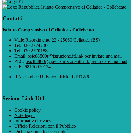
Istituto Comprensivo di Cellatica - Collebeato
Contatti
Istituto Comprensivo di Cellatica - Collebeato
Viale Risorgimento 23 - 25060 Cellatica (BS)
Tel:
030 2774730
Tel:
030 2770188
Email:
bsic88800r@istruzione.it
Link per inviare una mail
PEC:
bsic88800r@pec.istruzione.it
Link per inviare una mail
C.F.: 98156970174
IPA - Codice Univoco ufficio: UFJ9W8
Sezione Link Utili
Cookie policy
Note legali
Informativa Privacy
Ufficio Relazioni con il Pubblico
Dichiarazione di accessibilità